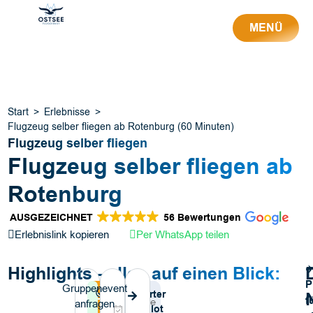
MENÜ
Schließen
Start
>
Erlebnisse
>
Flugzeug selber fliegen ab Rotenburg (60 Minuten)
Flugzeug selber fliegen
Flugzeug selber fliegen ab
Rotenburg
AUSGEZEICHNET
56 Bewertungen
Erlebnislink kopieren
Per WhatsApp teilen
Highlights - alles auf einen Blick:
✈
P
Gruppenevent
Dieses
Als
3
Wird aktuell
l
Lizenzierter
Tickets
f
anfragen
Erlebnis
Team
Jahre
oft
Berufspilot
&