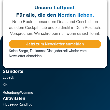
I
Unsere Luftpost.
A
u
Für alle, die den Norden lieben.
S
Neue Routen, besondere Deals und Geschichten
–
aus dem Cockpit – ab und zu direkt in Dein Postfach.
g
Versprochen: Wir schreiben nur, wenn es sich lohnt.
w
b
Jetzt zum Newsletter anmelden
d
P
Keine Sorge, Du kannst Dich jederzeit wieder vom
d
Newsletter abmelden.
d
s
Standorte
n
a
Lübeck
d
Kiel
F
Rotenburg/Wümme
e
Aktivitäten
P
k
Flugzeug-Rundflug