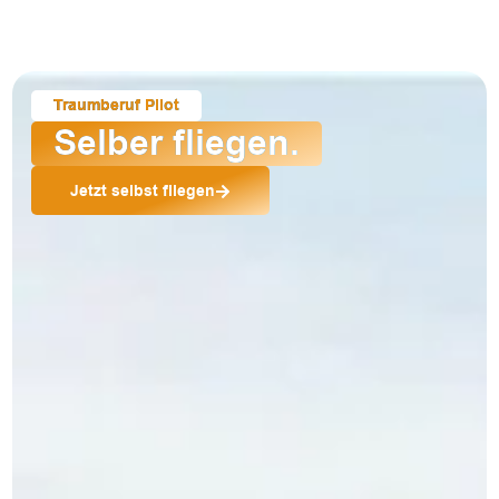
Traumberuf Pilot
Selber fliegen.
Jetzt selbst fliegen