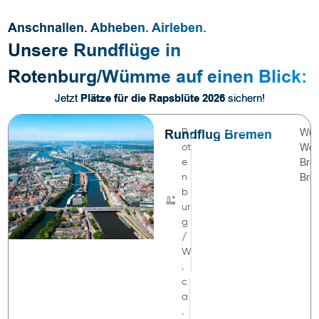
Anschnallen. Abheben. Airleben.
Unsere Rundflüge in
Rotenburg/Wümme auf einen Blick:
Jetzt
Plätze für die Rapsblüte 2026
sichern!
Von
Flugzeug-Rundflug
Rundflug Bremen
Wüm
R
der
Wes
ot
Wümme
Brem
an
e
die
Bre
n
Weser
b
ur
g
/
W
.
c
a
.