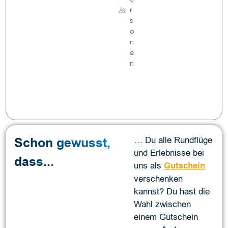
r
s
o
n
e
n
Schon gewusst,
… Du alle Rundflüge
und Erlebnisse bei
dass...
uns als
Gutschein
verschenken
kannst? Du hast die
Wahl zwischen
einem Gutschein